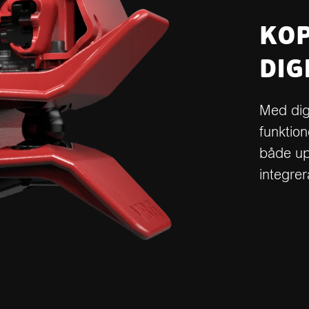
KOP
DIG
Med digi
funktio
både up
integrer