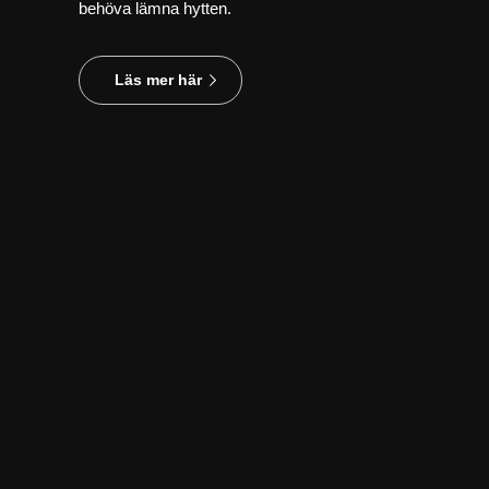
behöva lämna hytten.
Läs mer här